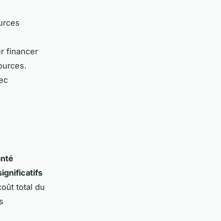
ources
r financer
ources.
vec
anté
ignificatifs
oût total du
s