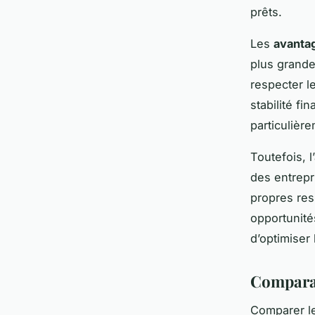
prêts.
Les
avanta
plus grande 
respecter l
stabilité fi
particulièr
Toutefois, 
des entrep
propres res
opportunités
d’optimiser
Comparai
Comparer l