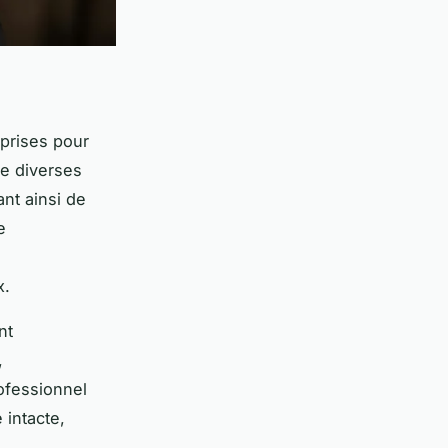
prises pour
re diverses
nt ainsi de
e
x.
nt
,
rofessionnel
 intacte,