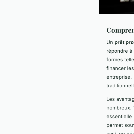
Comprend
Un
prêt pro
répondre à 
formes tell
financer le
entreprise. 
traditionne
Les avantag
nombreux. To
essentielle 
permet souv
car il ne n