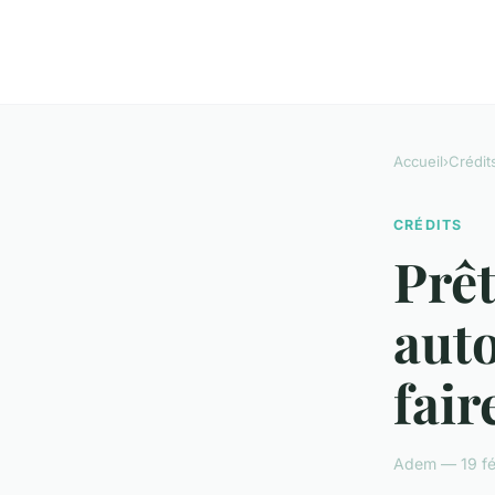
Accueil
›
Crédit
CRÉDITS
Prêt
aut
fair
Adem — 19 fév