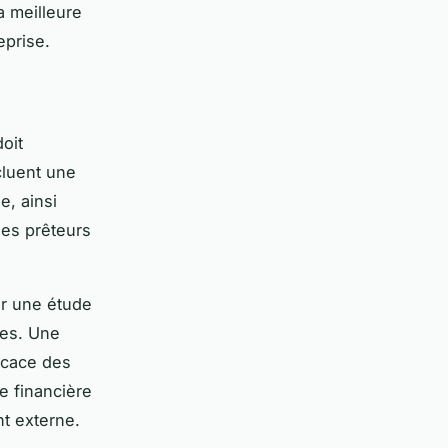
a meilleure
eprise.
doit
cluent une
e, ainsi
les prêteurs
r une étude
les. Une
icace des
e financière
t externe.