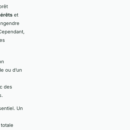
prêt
térêts
et
’engendre
 Cependant,
nes
on
ide ou d’un
ec des
s.
sentiel. Un
totale