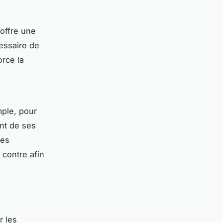
 offre une
cessaire de
orce la
mple, pour
nt de ses
les
 contre afin
r les