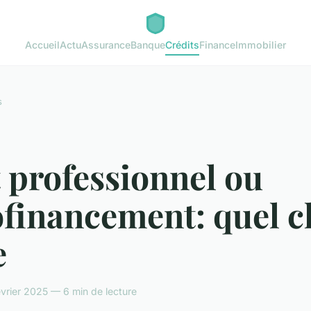
Accueil
Actu
Assurance
Banque
Crédits
Finance
Immobilier
s
 professionnel ou
ofinancement: quel c
e
rier 2025 — 6 min de lecture