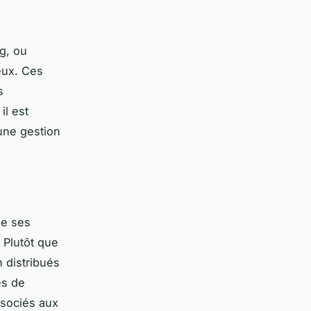
g, ou
eux. Ces
s
il est
 une gestion
se ses
 Plutôt que
n distribués
es de
ssociés aux