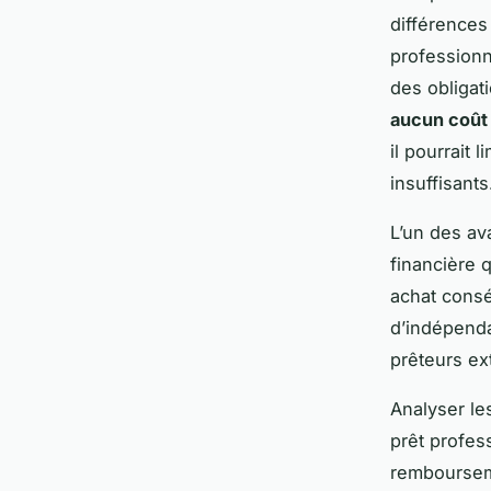
différences
professionn
des obligat
aucun coût 
il pourrait l
insuffisants
L’un des av
financière q
achat cons
d’indépenda
prêteurs ex
Analyser le
prêt profes
rembourseme