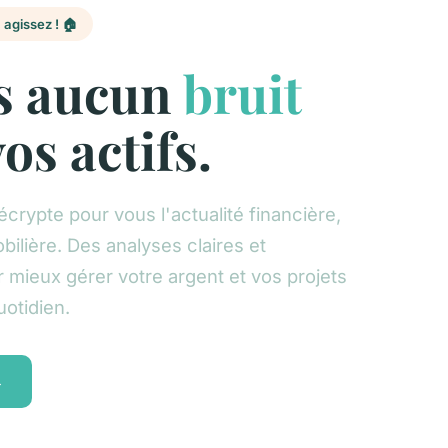
 agissez ! 🏠
s aucun
bruit
os actifs.
crypte pour vous l'actualité financière,
bilière. Des analyses claires et
 mieux gérer votre argent et vos projets
uotidien.
→